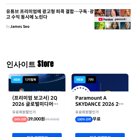
유튜브 프리미엄에 광고형 피콕 결합…구독·광
고 수익 동시에 노린다
by
James Seo
인사이트 Store
NEW
디지털북
NEW
기타
(프리미엄 보고서) 2Q
Paramount A
2026 글로벌미디어기
SKYDANCE 2026 2분
업 실적 종합 보고서
기 실적
유료회원할인가
유료회원할인가
39,000원
무료
59,000원
34% Off
100% Off