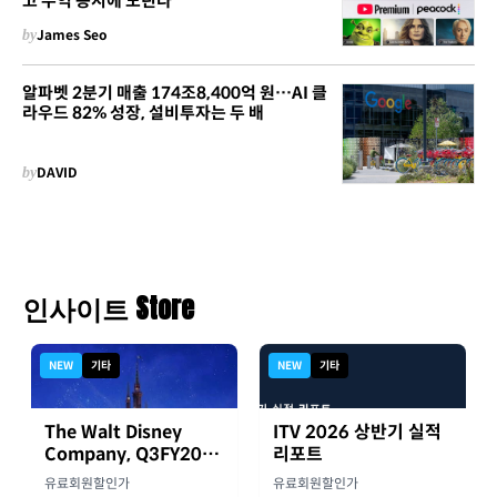
고 수익 동시에 노린다
by
James Seo
알파벳 2분기 매출 174조8,400억 원…AI 클
라우드 82% 성장, 설비투자는 두 배
by
DAVID
인사이트 Store
NEW
기타
NEW
기타
The Walt Disney
ITV 2026 상반기 실적
Company, Q3FY2026
리포트
실적자료
유료회원할인가
유료회원할인가