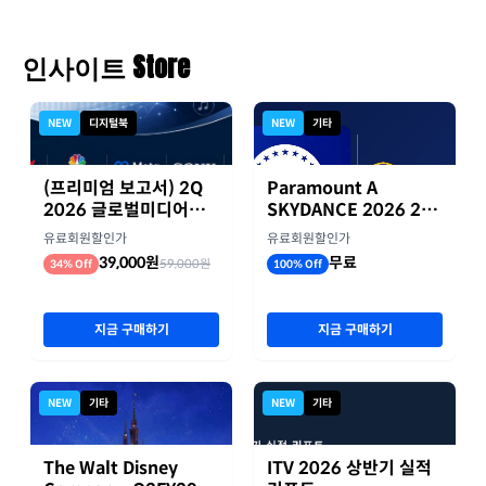
인사이트 Store
NEW
디지털북
NEW
기타
(프리미엄 보고서) 2Q
Paramount A
2026 글로벌미디어기
SKYDANCE 2026 2분
업 실적 종합 보고서
기 실적
유료회원할인가
유료회원할인가
39,000원
무료
59,000원
34% Off
100% Off
지금 구매하기
지금 구매하기
NEW
기타
NEW
기타
The Walt Disney
ITV 2026 상반기 실적