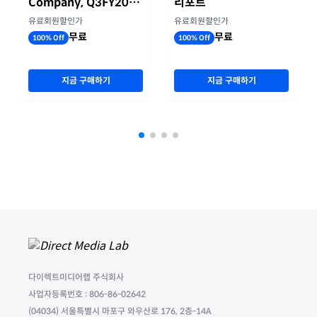
Company, Q3FY2026
리포트
실적자료
유료회원할인가
유료회원할인가
무료
무료
100% Off
100% Off
지금 구매하기
지금 구매하기
다이렉트미디어랩 주식회사
사업자등록번호 : 806-86-02642
(04034) 서울특별시 마포구 와우산로 176, 2층-14A