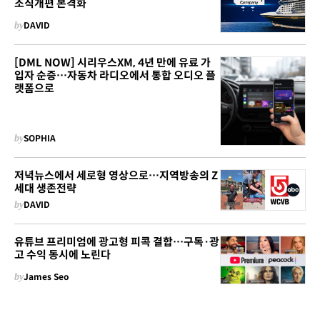
조직개편 본격화
by
DAVID
[DML NOW] 시리우스XM, 4년 만에 유료 가
입자 순증…자동차 라디오에서 통합 오디오 플
랫폼으로
by
SOPHIA
저녁뉴스에서 세로형 영상으로…지역방송의 Z
세대 생존전략
by
DAVID
유튜브 프리미엄에 광고형 피콕 결합…구독·광
고 수익 동시에 노린다
by
James Seo