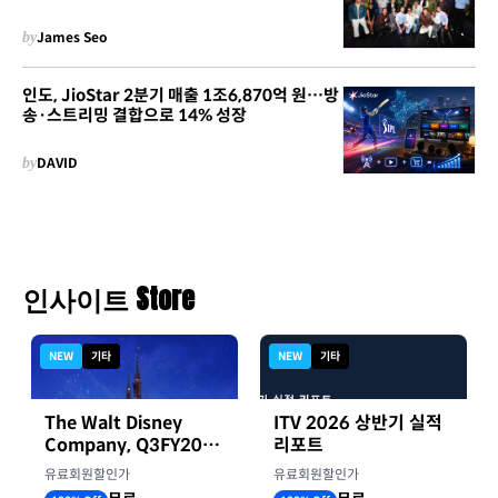
by
James Seo
인도, JioStar 2분기 매출 1조6,870억 원…방
송·스트리밍 결합으로 14% 성장
by
DAVID
인사이트 Store
NEW
기타
NEW
기타
The Walt Disney
ITV 2026 상반기 실적
Company, Q3FY2026
리포트
실적자료
유료회원할인가
유료회원할인가