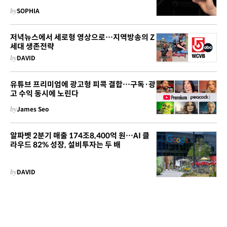
by
SOPHIA
저녁뉴스에서 세로형 영상으로…지역방송의 Z
세대 생존전략
by
DAVID
유튜브 프리미엄에 광고형 피콕 결합…구독·광
고 수익 동시에 노린다
by
James Seo
알파벳 2분기 매출 174조8,400억 원…AI 클
라우드 82% 성장, 설비투자는 두 배
by
DAVID