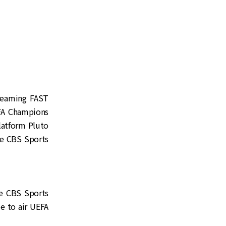
reaming FAST
EFA Champions
latform Pluto
he CBS Sports
he CBS Sports
e to air UEFA