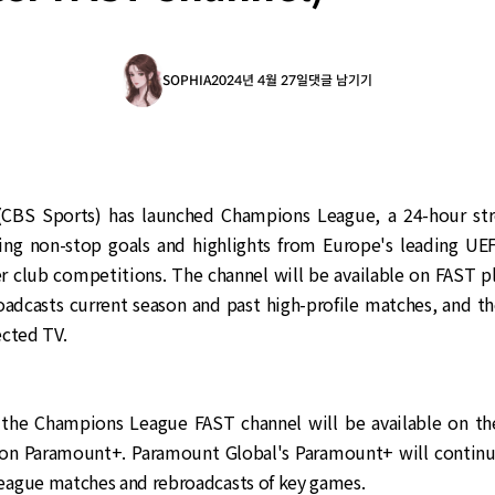
SOPHIA
2024년 4월 27일
댓글 남기기
(CBS Sports) has launched Champions League, a 24-hour st
ring non-stop goals and highlights from Europe's leading U
r club competitions. The channel will be available on FAST p
oadcasts current season and past high-profile matches, and t
ected TV.
l, the Champions League FAST channel will be available on t
on Paramount+. Paramount Global's Paramount+ will continu
ague matches and rebroadcasts of key games.