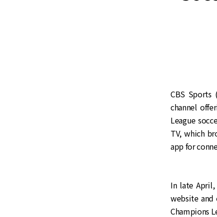
CBS Sports 
channel offe
League socce
TV, which br
app for conn
In late Apri
website and 
Champions Le