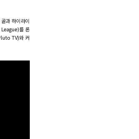
의 골과 하이라이
eague)를 론
to TV)와 커