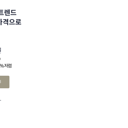
 트렌드
 가격으로
십
0
4% 저렴
기
.