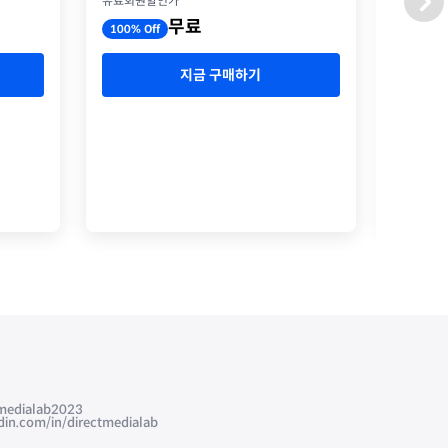
유료회원할인가
유료회원
무료
100% Off
100% O
지금 구매하기
edialab2023
com/in/directmedialab