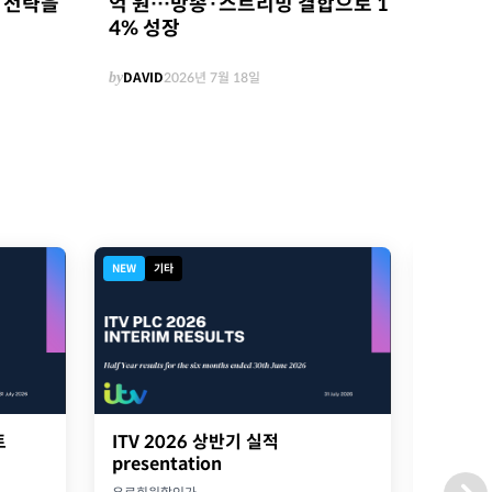
억 원…방송·스트리밍 결합으로 1
밍 전략을
4% 성장
by
DAVID
2026년 7월 18일
NEW
기타
NEW
디
트
ITV 2026 상반기 실적
2026
presentation
옥스포