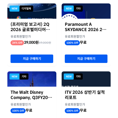
NEW
디지털북
NEW
기타
(프리미엄 보고서) 2Q
Paramount A
2026 글로벌미디어기
SKYDANCE 2026 2분
업 실적 종합 보고서
기 실적
유료회원할인가
유료회원할인가
39,000원
무료
59,000원
34% Off
100% Off
지금 구매하기
지금 구매하기
NEW
기타
NEW
기타
The Walt Disney
ITV 2026 상반기 실적
Company, Q3FY2026
리포트
실적자료
유료회원할인가
유료회원할인가
무료
무료
100% Off
100% Off