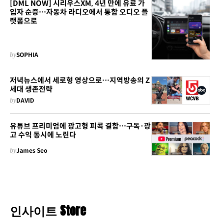
[DML NOW] 시리우스XM, 4년 만에 유료 가
입자 순증…자동차 라디오에서 통합 오디오 플
랫폼으로
by
SOPHIA
저녁뉴스에서 세로형 영상으로…지역방송의 Z
세대 생존전략
by
DAVID
유튜브 프리미엄에 광고형 피콕 결합…구독·광
고 수익 동시에 노린다
by
James Seo
인사이트 Store