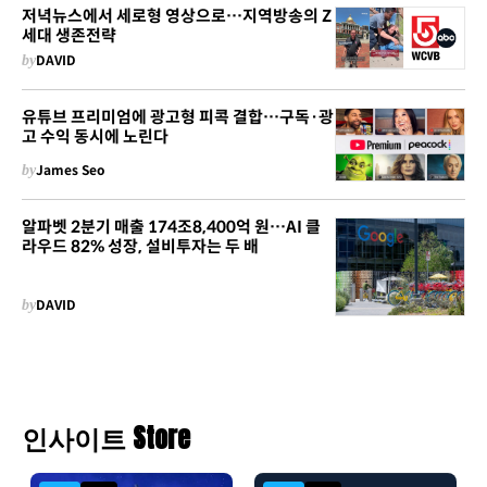
저녁뉴스에서 세로형 영상으로…지역방송의 Z
세대 생존전략
by
DAVID
유튜브 프리미엄에 광고형 피콕 결합…구독·광
고 수익 동시에 노린다
by
James Seo
알파벳 2분기 매출 174조8,400억 원…AI 클
라우드 82% 성장, 설비투자는 두 배
by
DAVID
인사이트 Store