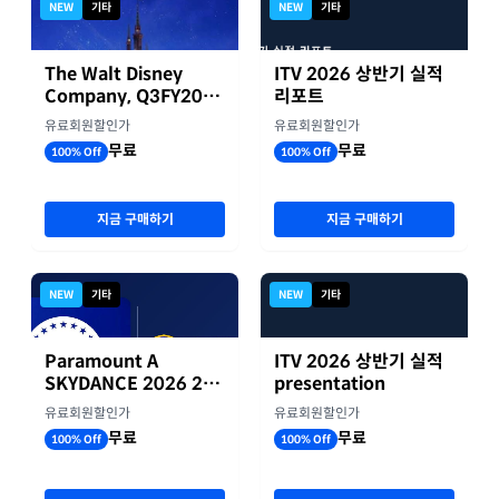
NEW
기타
NEW
기타
The Walt Disney
ITV 2026 상반기 실적
Company, Q3FY2026
리포트
실적자료
유료회원할인가
유료회원할인가
무료
무료
100% Off
100% Off
지금 구매하기
지금 구매하기
NEW
기타
NEW
기타
Paramount A
ITV 2026 상반기 실적
SKYDANCE 2026 2분
presentation
기 실적
유료회원할인가
유료회원할인가
무료
무료
100% Off
100% Off