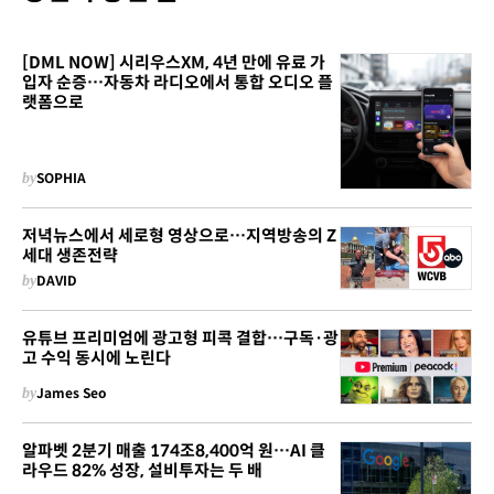
[DML NOW] 시리우스XM, 4년 만에 유료 가
입자 순증…자동차 라디오에서 통합 오디오 플
랫폼으로
by
SOPHIA
저녁뉴스에서 세로형 영상으로…지역방송의 Z
세대 생존전략
by
DAVID
유튜브 프리미엄에 광고형 피콕 결합…구독·광
고 수익 동시에 노린다
by
James Seo
알파벳 2분기 매출 174조8,400억 원…AI 클
라우드 82% 성장, 설비투자는 두 배