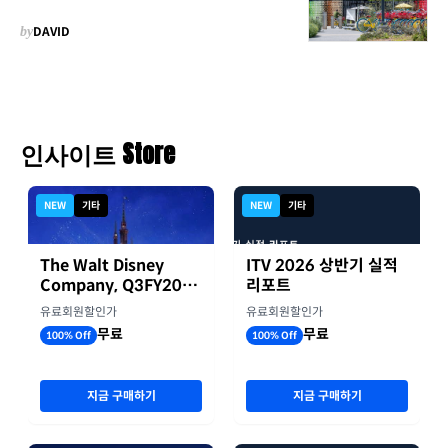
by
DAVID
인사이트 Store
NEW
기타
NEW
기타
The Walt Disney
ITV 2026 상반기 실적
Company, Q3FY2026
리포트
실적자료
유료회원할인가
유료회원할인가
무료
무료
100% Off
100% Off
지금 구매하기
지금 구매하기