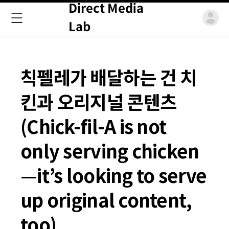
Direct Media
Lab
칙펠레가 배달하는 건 치
킨과 오리지널 콘텐츠
(Chick-fil-A is not
only serving chicken
—it’s looking to serve
up original content,
too)