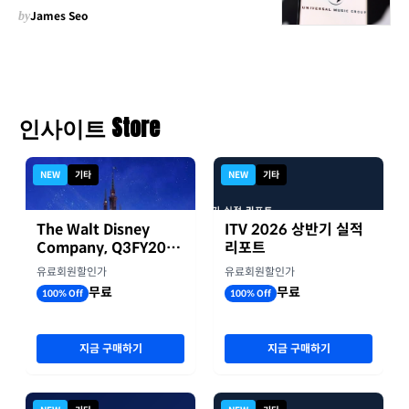
by
James Seo
인사이트 Store
NEW
기타
NEW
기타
The Walt Disney
ITV 2026 상반기 실적
Company, Q3FY2026
리포트
실적자료
유료회원할인가
유료회원할인가
무료
무료
100% Off
100% Off
지금 구매하기
지금 구매하기