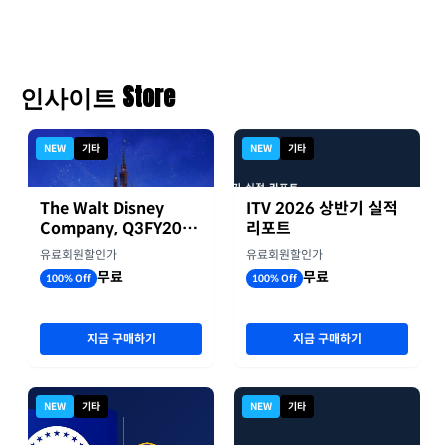
인사이트 Store
NEW
기타
NEW
기타
The Walt Disney
ITV 2026 상반기 실적
Company, Q3FY2026
리포트
실적자료
유료회원할인가
유료회원할인가
무료
무료
100% Off
100% Off
지금 구매하기
지금 구매하기
NEW
기타
NEW
기타