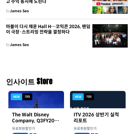
고 수익 동시에 노린다
by
James Seo
마블이 다시 채운 Hall H…코믹콘 2026, 팬덤
이 극장·스트리밍 전략을 결정하다
by
James Seo
인사이트 Store
NEW
기타
NEW
기타
The Walt Disney
ITV 2026 상반기 실적
Company, Q3FY2026
리포트
실적자료
유료회원할인가
유료회원할인가