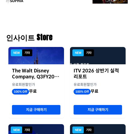
by
SOPHIA
인사이트 Store
NEW
기타
NEW
기타
The Walt Disney
ITV 2026 상반기 실적
Company, Q3FY2026
리포트
실적자료
유료회원할인가
유료회원할인가
무료
무료
100% Off
100% Off
지금 구매하기
지금 구매하기
NEW
기타
NEW
기타