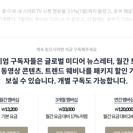
 중 미국 내 스마트TV 시청 점유율 2.1%(7월)까지 올랐고, 로쿠 채널
 기록했다. 7월에는 투비와 디즈니+가 같았고, 11월에는 로쿠가 디즈
이다.
계속 읽으시려면 지금 구독해주세요
엄 구독자들은 글로벌 미디어 뉴스레터, 월간
 동영상 콘텐츠, 트렌드 웨비나를 패키지 할인
보실 수 있습니다. 개별 구독도 가능합니다.
월간 멤버십
3개월 멤버십
연간 멤버
₩
13,200
₩
33,000
₩
120,00
기본 요금
월간 요금 대비 17% 저렴
월간 요금 대비 2
유료 구독하기
유료 구독하기
유료 구독하