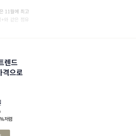
은 11월에 최고
니+와 같은 점유
 트렌드
 가격으로
십
0
4% 저렴
기