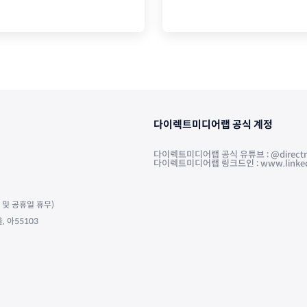
다이렉트미디어랩 공식 계정
다이렉트미디어랩 공식 유튜브 : @directm
다이렉트미디어랩 링크드인 : www.linkedin.
주말 및 공휴일 휴무)
 아55103