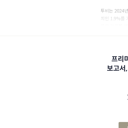
투비는 2024년
치인 1.9%를
율을 기록한 셈
프리미
보고서,