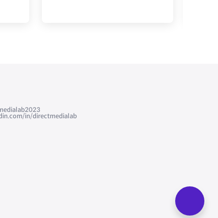
edialab2023
com/in/directmedialab