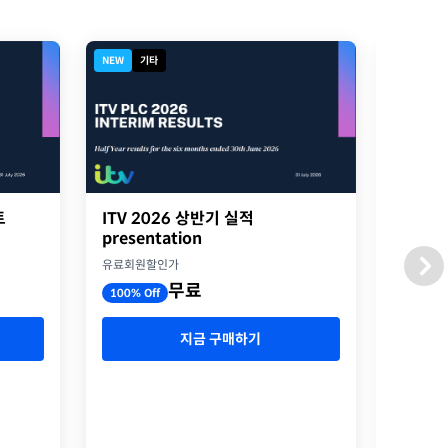
NEW
기타
디지털북
트
ITV 2026 상반기 실적
2026
presentation
옥스포
유료회원할인가
유료회원
무료
100% Off
100% O
지금 구매하기