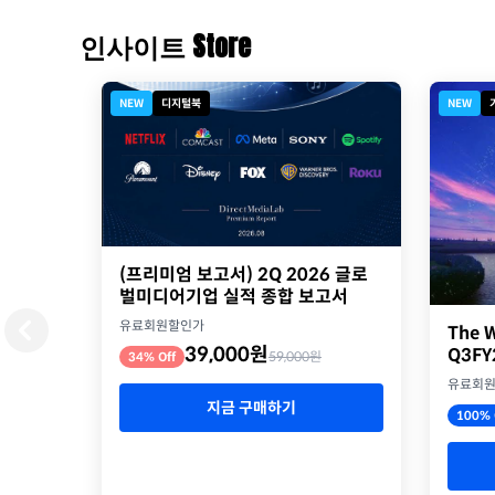
인사이트 Store
NEW
디지털북
NEW
(프리미엄 보고서) 2Q 2026 글로
벌미디어기업 실적 종합 보고서
유료회원할인가
The W
39,000원
Q3F
59,000원
34% Off
유료회
지금 구매하기
100% 