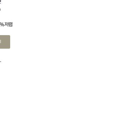
0
4% 저렴
기
.