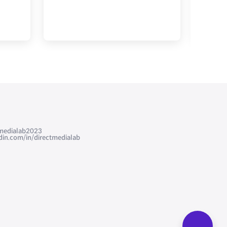
edialab2023
com/in/directmedialab