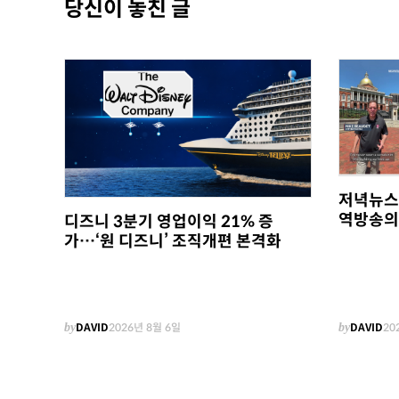
당신이 놓친 글
저녁뉴스
역방송의
디즈니 3분기 영업이익 21% 증
가…‘원 디즈니’ 조직개편 본격화
by
DAVID
2026년 8월 6일
by
DAVID
20