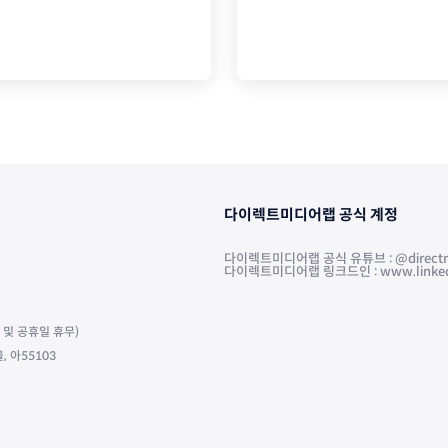
다이렉트미디어랩 공식 계정
다이렉트미디어랩 공식 유튜브 : @directm
다이렉트미디어랩 링크드인 : www.linkedin.
주말 및 공휴일 휴무)
 아55103