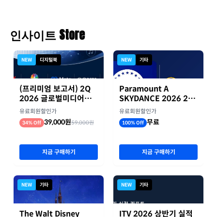
인사이트 Store
NEW
디지털북
NEW
기타
(프리미엄 보고서) 2Q
Paramount A
2026 글로벌미디어기
SKYDANCE 2026 2분
업 실적 종합 보고서
기 실적
유료회원할인가
유료회원할인가
39,000원
무료
59,000원
34% Off
100% Off
지금 구매하기
지금 구매하기
NEW
기타
NEW
기타
The Walt Disney
ITV 2026 상반기 실적