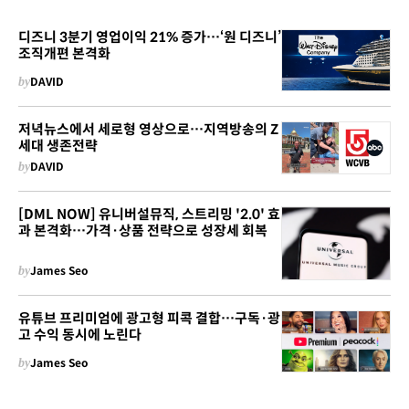
디즈니 3분기 영업이익 21% 증가…‘원 디즈니’
조직개편 본격화
by
DAVID
저녁뉴스에서 세로형 영상으로…지역방송의 Z
세대 생존전략
by
DAVID
[DML NOW] 유니버설뮤직, 스트리밍 '2.0' 효
과 본격화…가격·상품 전략으로 성장세 회복
by
James Seo
유튜브 프리미엄에 광고형 피콕 결합…구독·광
고 수익 동시에 노린다
by
James Seo