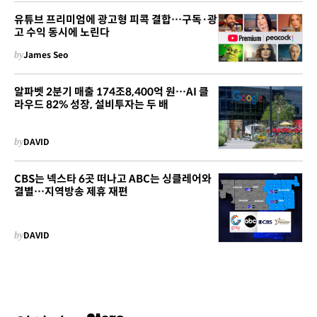
유튜브 프리미엄에 광고형 피콕 결합…구독·광
고 수익 동시에 노린다
by
James Seo
알파벳 2분기 매출 174조8,400억 원…AI 클
라우드 82% 성장, 설비투자는 두 배
by
DAVID
CBS는 넥스타 6곳 떠나고 ABC는 싱클레어와
결별…지역방송 제휴 재편
by
DAVID