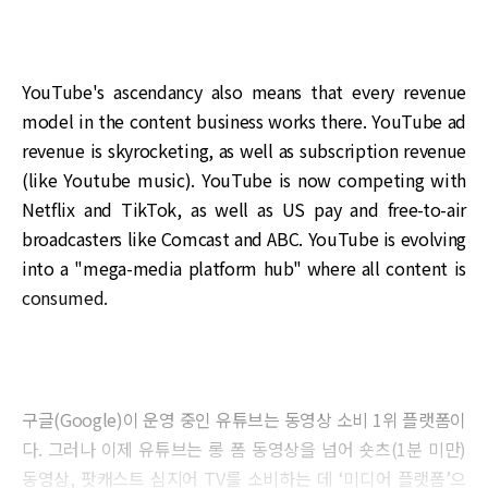
YouTube's ascendancy also means that every revenue
model in the content business works there. YouTube ad
revenue is skyrocketing, as well as subscription revenue
(like Youtube music). YouTube is now competing with
Netflix and TikTok, as well as US pay and free-to-air
broadcasters like Comcast and ABC. YouTube is evolving
into a "mega-media platform hub" where all content is
consumed.
구글(Google)이 운영 중인 유튜브는 동영상 소비 1위 플랫폼이
다. 그러나 이제 유튜브는 롱 폼 동영상을 넘어 숏츠(1분 미만)
동영상, 팟캐스트 심지어 TV를 소비하는 데 ‘미디어 플랫폼’으