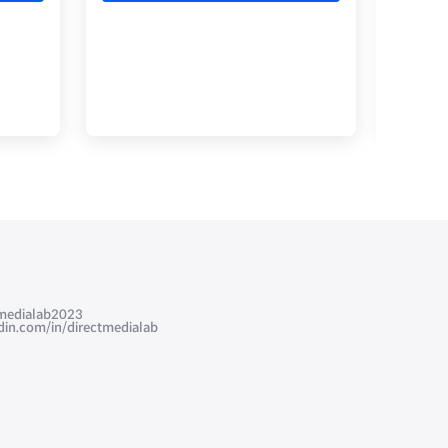
edialab2023
com/in/directmedialab