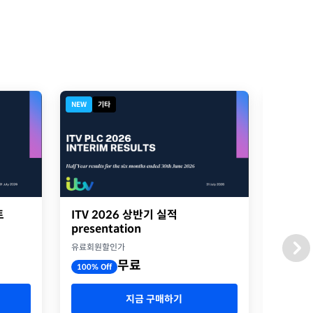
NEW
기타
디지털북
트
ITV 2026 상반기 실적
2026
presentation
옥스포
유료회원할인가
유료회원
무료
100% Off
100% O
지금 구매하기