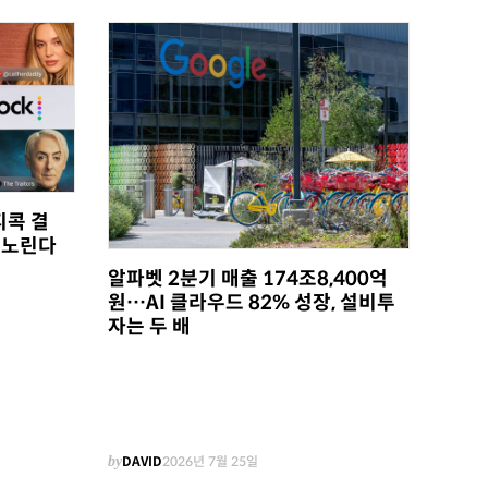
피콕 결
 노린다
알파벳 2분기 매출 174조8,400억
원…AI 클라우드 82% 성장, 설비투
자는 두 배
by
DAVID
2026년 7월 25일