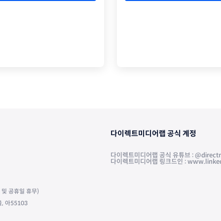
다이렉트미디어랩 공식 계정
다이렉트미디어랩 공식 유튜브 : @directm
다이렉트미디어랩 링크드인 : www.linkedin.
주말 및 공휴일 휴무)
 아55103