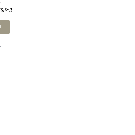
0
4% 저렴
기
.