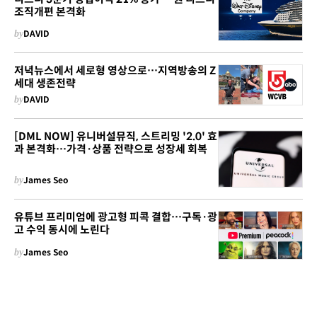
조직개편 본격화
by
DAVID
저녁뉴스에서 세로형 영상으로…지역방송의 Z
세대 생존전략
by
DAVID
[DML NOW] 유니버설뮤직, 스트리밍 '2.0' 효
과 본격화…가격·상품 전략으로 성장세 회복
by
James Seo
유튜브 프리미엄에 광고형 피콕 결합…구독·광
고 수익 동시에 노린다
by
James Seo