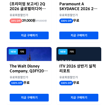
(프리미엄 보고서) 2Q
Paramount A
2026 글로벌미디어기
SKYDANCE 2026 2분
업 실적 종합 보고서
기 실적
유료회원할인가
유료회원할인가
39,000원
무료
59,000원
34% Off
100% Off
지금 구매하기
지금 구매하기
NEW
기타
NEW
기타
The Walt Disney
ITV 2026 상반기 실적
Company, Q3FY2026
리포트
실적자료
유료회원할인가
유료회원할인가
무료
무료
100% Off
100% Off
지금 구매하기
지금 구매하기