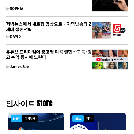
by
SOPHIA
저녁뉴스에서 세로형 영상으로…지역방송의 Z
세대 생존전략
by
DAVID
유튜브 프리미엄에 광고형 피콕 결합…구독·광
고 수익 동시에 노린다
by
James Seo
인사이트 Store
NEW
디지털북
NEW
기타