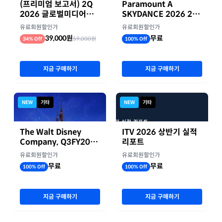
(프리미엄 보고서) 2Q
Paramount A
2026 글로벌미디어기
SKYDANCE 2026 2분
업 실적 종합 보고서
기 실적
유료회원할인가
유료회원할인가
39,000원
무료
59,000원
34% Off
100% Off
지금 구매하기
지금 구매하기
NEW
기타
NEW
기타
The Walt Disney
ITV 2026 상반기 실적
Company, Q3FY2026
리포트
실적자료
유료회원할인가
유료회원할인가
무료
무료
100% Off
100% Off
지금 구매하기
지금 구매하기