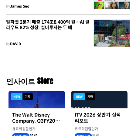
by
James Seo
알파벳 2분기 매출 174조8,400억 원…AI 클
라우드 82% 성장, 설비투자는 두 배
by
DAVID
인사이트 Store
NEW
기타
NEW
기타
The Walt Disney
ITV 2026 상반기 실적
Company, Q3FY2026
리포트
실적자료
유료회원할인가
유료회원할인가
무료
무료