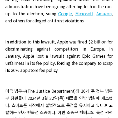
administration have been going after big tech in the run-
up to the election, suing
Google
,
Microsoft
,
Amazon
,
and others for alleged antitrust violations.
In addition to this lawsuit, Apple was fined $2 billion for
discriminating against competitors in Europe. In
January, Apple lost a lawsuit against Epic Games for
unfairness in its fee policy, forcing the company to scrap
its 30% app store fee policy
미국 법무부(The Justice Department)와 16개 주 정부 법무
부 장관들이 2024년 3월 22일(목) 애플을 연방 법원에 제소했
다. 스마트폰 시장에서 불법적으로 독점을 유지하고 있다며 고
발하는 민사 반독점 소송이다. 이번 소송은 빅테크의 독점 권력