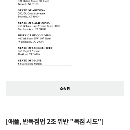
소송장
[애플, 반독점법 2조 위반 "독점 시도"]