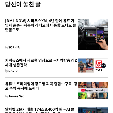
당신이 놓친 글
[DML NOW] 시리우스XM, 4년 만에 유료 가
입자 순증…자동차 라디오에서 통합 오디오 플
랫폼으로
by
SOPHIA
저녁뉴스에서 세로형 영상으로…지역방송의 Z
세대 생존전략
by
DAVID
유튜브 프리미엄에 광고형 피콕 결합…구독·광
고 수익 동시에 노린다
by
James Seo
알파벳 2분기 매출 174조8,400억 원…AI 클