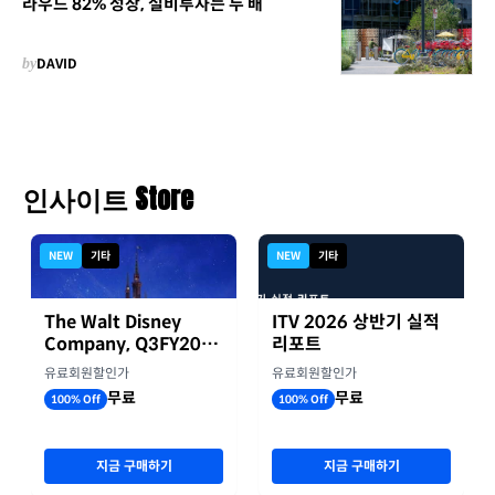
라우드 82% 성장, 설비투자는 두 배
by
DAVID
인사이트 Store
NEW
기타
NEW
기타
The Walt Disney
ITV 2026 상반기 실적
Company, Q3FY2026
리포트
실적자료
유료회원할인가
유료회원할인가
무료
무료
100% Off
100% Off
지금 구매하기
지금 구매하기