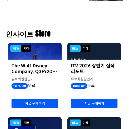
인사이트 Store
NEW
기타
NEW
기타
The Walt Disney
ITV 2026 상반기 실적
Company, Q3FY2026
리포트
실적자료
유료회원할인가
유료회원할인가
무료
무료
100% Off
100% Off
지금 구매하기
지금 구매하기
NEW
기타
NEW
기타