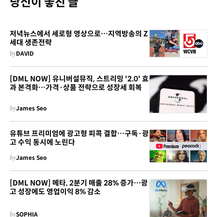
당신이 놓친 글
저녁뉴스에서 세로형 영상으로…지역방송의 Z
세대 생존전략
by
DAVID
[DML NOW] 유니버설뮤직, 스트리밍 '2.0' 효
과 본격화…가격·상품 전략으로 성장세 회복
by
James Seo
유튜브 프리미엄에 광고형 피콕 결합…구독·광
고 수익 동시에 노린다
by
James Seo
[DML NOW] 메타, 2분기 매출 28% 증가…광
고 성장에도 영업이익 8% 감소
by
SOPHIA