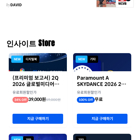
by
DAVID
인사이트 Store
NEW
디지털북
NEW
기타
(프리미엄 보고서) 2Q
Paramount A
2026 글로벌미디어기
SKYDANCE 2026 2분
업 실적 종합 보고서
기 실적
유료회원할인가
유료회원할인가
39,000원
무료
59,000원
34% Off
100% Off
지금 구매하기
지금 구매하기
NEW
기타
기타