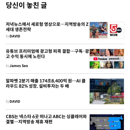
당신이 놓친 글
저녁뉴스에서 세로형 영상으로…지역방송의 Z
세대 생존전략
by
DAVID
유튜브 프리미엄에 광고형 피콕 결합…구독·광
고 수익 동시에 노린다
by
James Seo
알파벳 2분기 매출 174조8,400억 원…AI 클
라우드 82% 성장, 설비투자는 두 배
by
DAVID
CBS는 넥스타 6곳 떠나고 ABC는 싱클레어와
결별…지역방송 제휴 재편