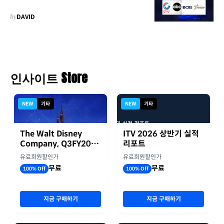
by
DAVID
인사이트 Store
NEW
기타
NEW
기타
The Walt Disney
ITV 2026 상반기 실적
Company, Q3FY2026
리포트
실적자료
유료회원할인가
유료회원할인가
무료
무료
100% Off
100% Off
지금 구매하기
지금 구매하기