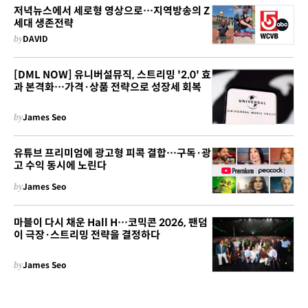
저녁뉴스에서 세로형 영상으로…지역방송의 Z
세대 생존전략
by
DAVID
[DML NOW] 유니버설뮤직, 스트리밍 '2.0' 효
과 본격화…가격·상품 전략으로 성장세 회복
by
James Seo
유튜브 프리미엄에 광고형 피콕 결합…구독·광
고 수익 동시에 노린다
by
James Seo
마블이 다시 채운 Hall H…코믹콘 2026, 팬덤
이 극장·스트리밍 전략을 결정하다
by
James Seo