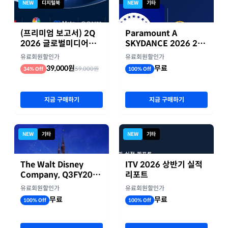
NEW
디지털북
NEW
기타
(프리미엄 보고서) 2Q
Paramount A
2026 글로벌미디어기
SKYDANCE 2026 2분
업 실적 종합 보고서
기 실적
유료회원할인가
유료회원할인가
39,000원
무료
59,000원
34% Off
100% Off
지금 구매하기
지금 구매하기
NEW
기타
NEW
기타
The Walt Disney
ITV 2026 상반기 실적
Company, Q3FY2026
리포트
실적자료
유료회원할인가
유료회원할인가
무료
무료
100% Off
100% Off