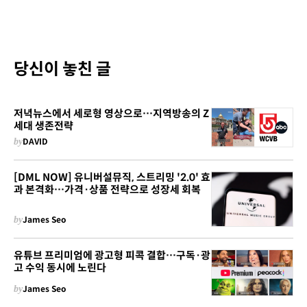
당신이 놓친 글
저녁뉴스에서 세로형 영상으로…지역방송의 Z
세대 생존전략
by
DAVID
[DML NOW] 유니버설뮤직, 스트리밍 '2.0' 효
과 본격화…가격·상품 전략으로 성장세 회복
by
James Seo
유튜브 프리미엄에 광고형 피콕 결합…구독·광
고 수익 동시에 노린다
by
James Seo