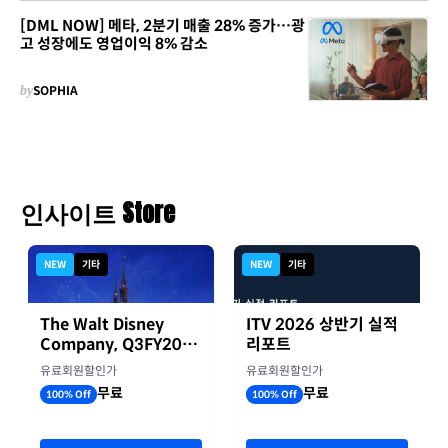
[DML NOW] 메타, 2분기 매출 28% 증가…광
고 성장에도 영업이익 8% 감소
by
SOPHIA
인사이트 Store
NEW
기타
NEW
기타
The Walt Disney
ITV 2026 상반기 실적
Company, Q3FY2026
리포트
실적자료
유료회원할인가
유료회원할인가
무료
무료
100% Off
100% Off