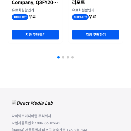
Company, Q3FY2026
리포트
실적자료
유료회원할인가
유료회원할인가
무료
무료
100% Off
100% Off
지금 구매하기
지금 구매하기
다이렉트미디어랩 주식회사
사업자등록번호 : 806-86-02642
(04034) 서울특별시 마포구 와우산로 176, 2층-14A