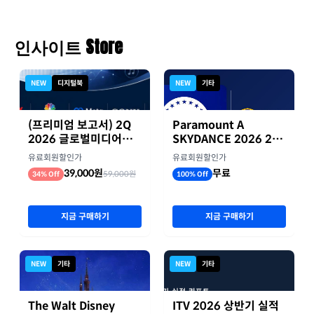
인사이트 Store
NEW
디지털북
NEW
기타
(프리미엄 보고서) 2Q
Paramount A
2026 글로벌미디어기
SKYDANCE 2026 2분
업 실적 종합 보고서
기 실적
유료회원할인가
유료회원할인가
39,000원
무료
59,000원
34% Off
100% Off
지금 구매하기
지금 구매하기
NEW
기타
NEW
기타
The Walt Disney
ITV 2026 상반기 실적