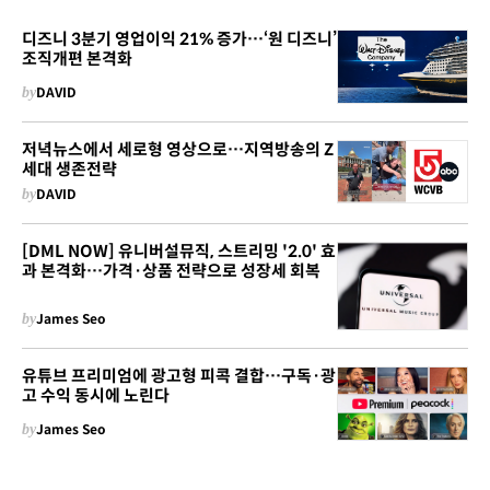
디즈니 3분기 영업이익 21% 증가…‘원 디즈니’
조직개편 본격화
by
DAVID
저녁뉴스에서 세로형 영상으로…지역방송의 Z
세대 생존전략
by
DAVID
[DML NOW] 유니버설뮤직, 스트리밍 '2.0' 효
과 본격화…가격·상품 전략으로 성장세 회복
by
James Seo
유튜브 프리미엄에 광고형 피콕 결합…구독·광
고 수익 동시에 노린다
by
James Seo