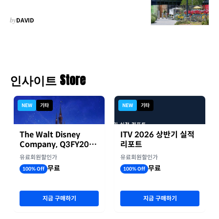
by
DAVID
인사이트 Store
NEW
기타
NEW
기타
The Walt Disney
ITV 2026 상반기 실적
Company, Q3FY2026
리포트
실적자료
유료회원할인가
유료회원할인가
무료
무료
100% Off
100% Off
지금 구매하기
지금 구매하기