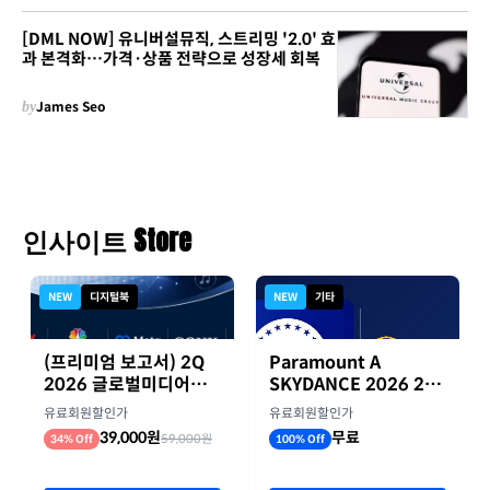
[DML NOW] 유니버설뮤직, 스트리밍 '2.0' 효
과 본격화…가격·상품 전략으로 성장세 회복
by
James Seo
인사이트 Store
NEW
디지털북
NEW
기타
(프리미엄 보고서) 2Q
Paramount A
2026 글로벌미디어기
SKYDANCE 2026 2분
업 실적 종합 보고서
기 실적
유료회원할인가
유료회원할인가
39,000원
무료
59,000원
34% Off
100% Off