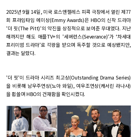
2025년 9월 14일, 미국 로스앤젤레스 피콕 극장에서 열린 제77
회 프라임타임 에미상(Emmy Awards)은 HBO의 신작 드라마
'더 핏(The Pitt)'의 약진을 상징적으로 보여준 무대였다. 지난
해까지만 해도 애플TV+의 '세버런스(Severance)'가 ‘차세대
프리미엄 드라마’로 각광을 받으며 독주할 것으로 예상됐지만,
결과는 달랐다.
'더 핏'이 드라마 시리즈 최고상(Outstanding Drama Series)
을 비롯해 남우주연상(노아 와일), 여우조연상(캐서린 라나사)
을 휩쓸며 HBO의 건재함을 확인시켰다.