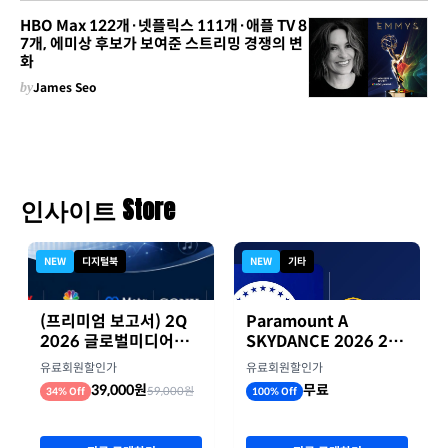
HBO Max 122개·넷플릭스 111개·애플 TV 8
7개, 에미상 후보가 보여준 스트리밍 경쟁의 변
화
by
James Seo
인사이트 Store
NEW
디지털북
NEW
기타
(프리미엄 보고서) 2Q
Paramount A
2026 글로벌미디어기
SKYDANCE 2026 2분
업 실적 종합 보고서
기 실적
유료회원할인가
유료회원할인가
39,000원
무료
59,000원
34% Off
100% Off