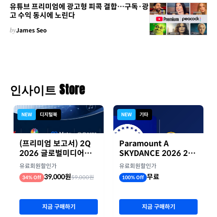
유튜브 프리미엄에 광고형 피콕 결합…구독·광
고 수익 동시에 노린다
by
James Seo
인사이트 Store
NEW
디지털북
NEW
기타
(프리미엄 보고서) 2Q
Paramount A
2026 글로벌미디어기
SKYDANCE 2026 2분
업 실적 종합 보고서
기 실적
유료회원할인가
유료회원할인가
39,000원
무료
59,000원
34% Off
100% Off
지금 구매하기
지금 구매하기