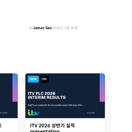
by
James Seo
2026년 7월 30일
NEW
기타
디지털북
트
ITV 2026 상반기 실적
2026
presentation