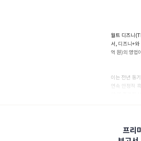
월트 디즈니(Th
서, 디즈니+와 훌
억 원)의 영업
이는 전년 동기
연속 안정적 흑
만 명 증가한 
프리미