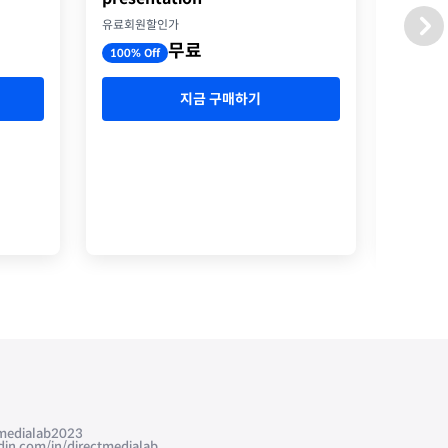
옥스포
유료회원할인가
유료회원
무료
100% Off
100% O
지금 구매하기
edialab2023
com/in/directmedialab