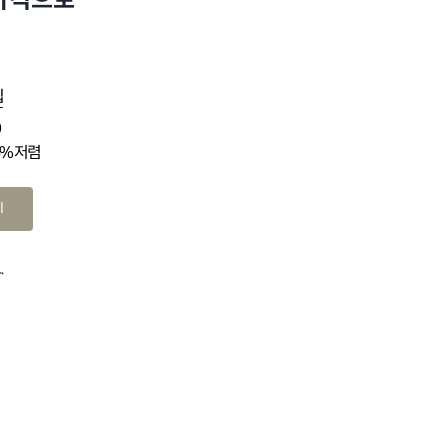
 가격으로
십
0
4% 저렴
기
.