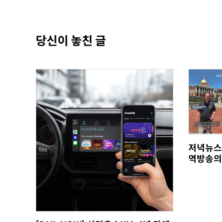
당신이 놓친 글
저녁뉴스
역방송의