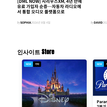
[DML NOW] 시리우스XM, 4년 만에
유료 가입자 순증…자동차 라디오에
서 통합 오디오 플랫폼으로
by
SOPHIA
2026년 8월 4일
by
DAVID
20
인사이트 Store
NEW
기타
NEW
Para
2분기