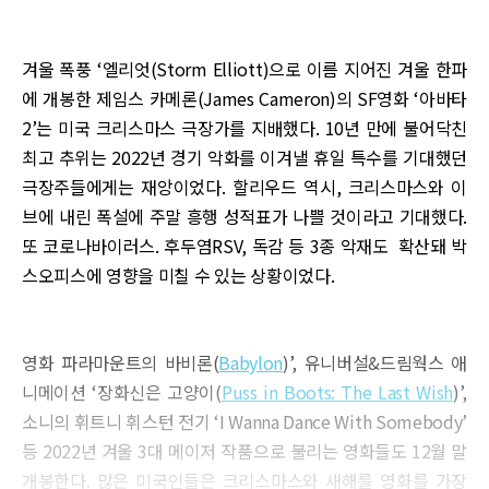
겨울 폭풍 ‘엘리엇(Storm Elliott)으로 이름 지어진 겨울 한파
에 개봉한 제임스 카메론(James Cameron)의 SF영화 ‘아바타
2’는 미국 크리스마스 극장가를 지배했다. 10년 만에 불어닥친
최고 추위는 2022년 경기 악화를 이겨낼 휴일 특수를 기대했던
극장주들에게는 재앙이었다. 할리우드 역시, 크리스마스와 이
브에 내린 폭설에 주말 흥행 성적표가 나쁠 것이라고 기대했다.
또 코로나바이러스. 후두염RSV, 독감 등 3종 악재도 확산돼 박
스오피스에 영향을 미칠 수 있는 상황이었다.
영화 파라마운트의 바비론(
Babylon
)’, 유니버설&드림웍스 애
니메이션 ‘장화신은 고양이(
Puss in Boots: The Last Wish
)’,
소니의 휘트니 휘스턴 전기 ‘I Wanna Dance With Somebody’
등 2022년 겨울 3대 메이저 작품으로 불리는 영화들도 12월 말
개봉한다. 많은 미국인들은 크리스마스와 새해를 영화를 가장