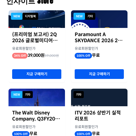
인사이트 Store
NEW
디지털북
NEW
기타
(프리미엄 보고서) 2Q
Paramount A
2026 글로벌미디어기
SKYDANCE 2026 2분
업 실적 종합 보고서
기 실적
유료회원할인가
유료회원할인가
39,000원
무료
59,000원
34% Off
100% Off
지금 구매하기
지금 구매하기
NEW
기타
기타
The Walt Disney
ITV 2026 상반기 실적
Company, Q3FY2026
리포트
실적자료
유료회원할인가
유료회원할인가
무료
무료
100% Off
100% Off