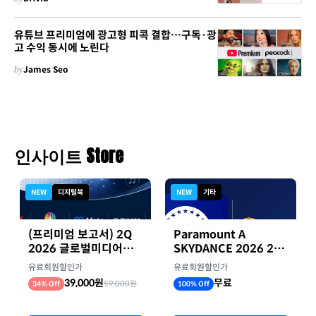
유튜브 프리미엄에 광고형 피콕 결합…구독·광
고 수익 동시에 노린다
by
James Seo
인사이트 Store
NEW
디지털북
NEW
기타
(프리미엄 보고서) 2Q
Paramount A
2026 글로벌미디어기
SKYDANCE 2026 2분
업 실적 종합 보고서
기 실적
유료회원할인가
유료회원할인가
39,000원
무료
59,000원
34% Off
100% Off