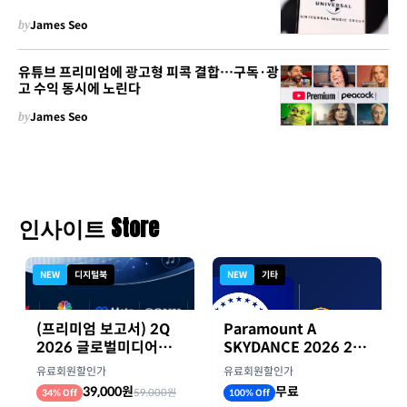
by
James Seo
유튜브 프리미엄에 광고형 피콕 결합…구독·광
고 수익 동시에 노린다
by
James Seo
인사이트 Store
NEW
디지털북
NEW
기타
(프리미엄 보고서) 2Q
Paramount A
2026 글로벌미디어기
SKYDANCE 2026 2분
업 실적 종합 보고서
기 실적
유료회원할인가
유료회원할인가
39,000원
무료
59,000원
34% Off
100% Off