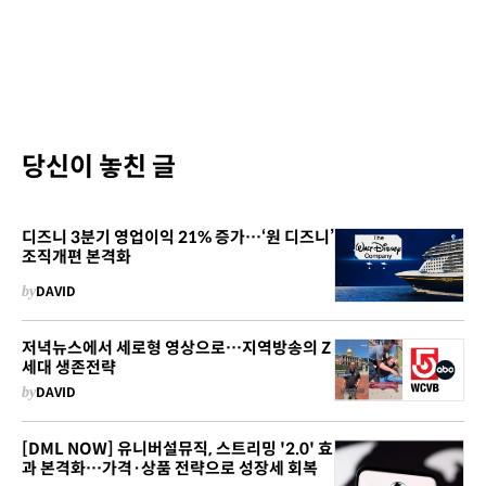
당신이 놓친 글
디즈니 3분기 영업이익 21% 증가…‘원 디즈니’
조직개편 본격화
by
DAVID
저녁뉴스에서 세로형 영상으로…지역방송의 Z
세대 생존전략
by
DAVID
[DML NOW] 유니버설뮤직, 스트리밍 '2.0' 효
과 본격화…가격·상품 전략으로 성장세 회복