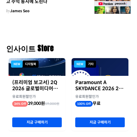
고 수익 동시에 노린다
by
James Seo
인사이트 Store
NEW
디지털북
NEW
기타
(프리미엄 보고서) 2Q
Paramount A
2026 글로벌미디어기
SKYDANCE 2026 2분
업 실적 종합 보고서
기 실적
유료회원할인가
유료회원할인가
39,000원
무료
59,000원
34% Off
100% Off
지금 구매하기
지금 구매하기