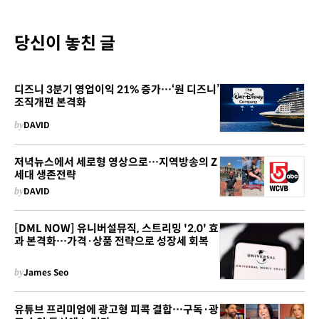
당신이 놓친 글
디즈니 3분기 영업이익 21% 증가…‘원 디즈니’
조직개편 본격화
by
DAVID
저녁뉴스에서 세로형 영상으로…지역방송의 Z
세대 생존전략
by
DAVID
[DML NOW] 유니버설뮤직, 스트리밍 '2.0' 효
과 본격화…가격·상품 전략으로 성장세 회복
by
James Seo
유튜브 프리미엄에 광고형 피콕 결합…구독·광