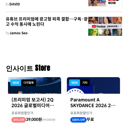
by
DAVID
유튜브 프리미엄에 광고형 피콕 결합…구독·광
고 수익 동시에 노린다
by
James Seo
인사이트 Store
NEW
디지털북
NEW
기타
(프리미엄 보고서) 2Q
Paramount A
2026 글로벌미디어기
SKYDANCE 2026 2분
업 실적 종합 보고서
기 실적
유료회원할인가
유료회원할인가
39,000원
무료
59,000원
34% Off
100% Off