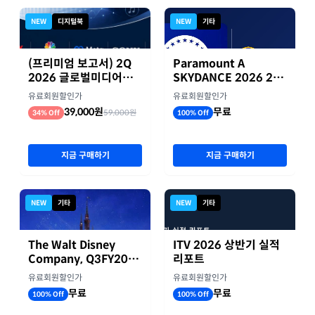
NEW
디지털북
NEW
기타
(프리미엄 보고서) 2Q
Paramount A
2026 글로벌미디어기
SKYDANCE 2026 2분
업 실적 종합 보고서
기 실적
유료회원할인가
유료회원할인가
39,000원
무료
59,000원
34% Off
100% Off
지금 구매하기
지금 구매하기
NEW
기타
NEW
기타
The Walt Disney
ITV 2026 상반기 실적
Company, Q3FY2026
리포트
실적자료
유료회원할인가
유료회원할인가
무료
무료
100% Off
100% Off