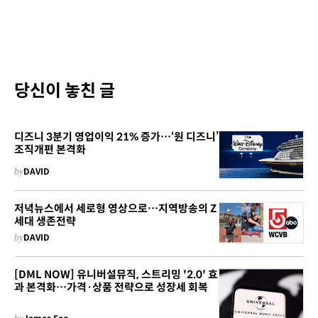
당신이 놓친 글
디즈니 3분기 영업이익 21% 증가…‘원 디즈니’
조직개편 본격화
by
DAVID
저녁뉴스에서 세로형 영상으로…지역방송의 Z
세대 생존전략
by
DAVID
[DML NOW] 유니버설뮤직, 스트리밍 '2.0' 효
과 본격화…가격·상품 전략으로 성장세 회복