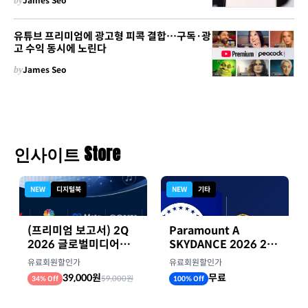
by
James Seo
유튜브 프리미엄에 광고형 피콕 결합…구독·광
고 수익 동시에 노린다
by
James Seo
인사이트 Store
NEW
디지털북
NEW
기타
(프리미엄 보고서) 2Q
Paramount A
2026 글로벌미디어기
SKYDANCE 2026 2분
업 실적 종합 보고서
기 실적
유료회원할인가
유료회원할인가
39,000원
무료
59,000원
34% Off
100% Off