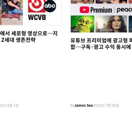
에서 세로형 영상으로…지
 Z세대 생존전략
유튜브 프리미엄에 광고형 
합…구독·광고 수익 동시에
26년 8월 1일
by
James Seo
2026년 7월 30일