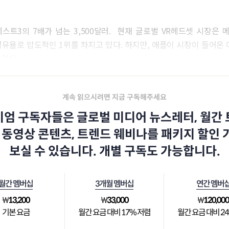
스트3의 7배가 넘는 3,500달러. 현재 글로벌 VR헤드셋 시장은
점유율로 압도적인 1위를 차지고 있다. 하지만, 애플이 시장이 들어온 
 없다.
계속 읽으시려면 지금 구독해주세요
엄 구독자들은 글로벌 미디어 뉴스레터, 월간
 동영상 콘텐츠, 트렌드 웨비나를 패키지 할인
보실 수 있습니다. 개별 구독도 가능합니다.
월간 멤버십
3개월 멤버십
연간 멤버
₩
13,200
₩
33,000
₩
120,00
기본 요금
월간 요금 대비 17% 저렴
월간 요금 대비 2