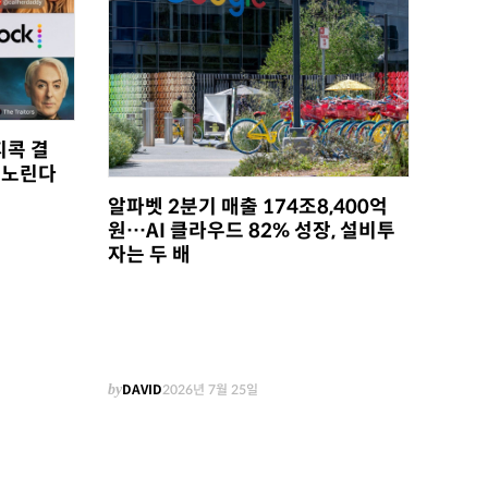
피콕 결
 노린다
알파벳 2분기 매출 174조8,400억
원…AI 클라우드 82% 성장, 설비투
자는 두 배
by
DAVID
2026년 7월 25일