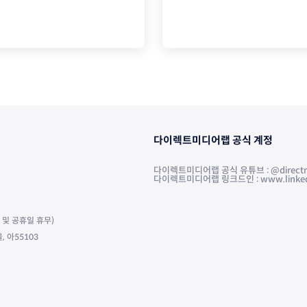
다이렉트미디어랩 공식 계정
다이렉트미디어랩 공식 유튜브 : @directm
다이렉트미디어랩 링크드인 : www.linkedin.
주말 및 공휴일 휴무)
 아55103