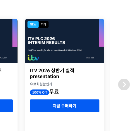
NEW
기타
디지털북
트
ITV 2026 상반기 실적
2026
presentation
옥스포
유료회원할인가
유료회원
무료
100% Off
100% O
지금 구매하기