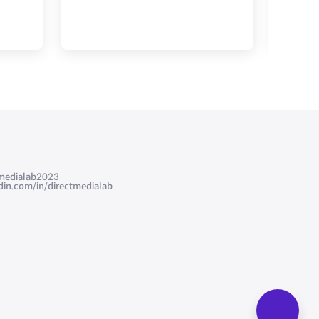
edialab2023
com/in/directmedialab