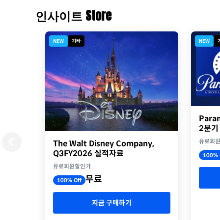
인사이트 Store
NEW
기타
NEW
Para
2분기
유료회
The Walt Disney Company,
Q3FY2026 실적자료
100% 
유료회원할인가
무료
100% Off
지금 구매하기