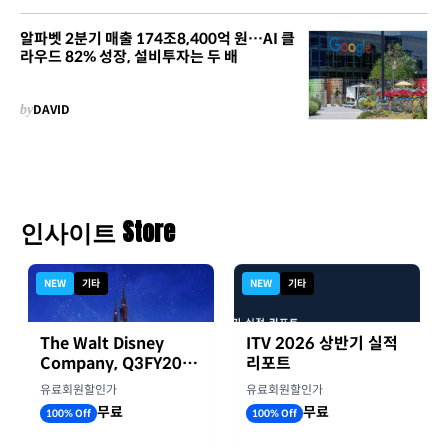
알파벳 2분기 매출 174조8,400억 원…AI 클
라우드 82% 성장, 설비투자는 두 배
by
DAVID
인사이트 Store
NEW
기타
NEW
기타
The Walt Disney
ITV 2026 상반기 실적
Company, Q3FY2026
리포트
실적자료
유료회원할인가
유료회원할인가
무료
무료
100% Off
100% Off