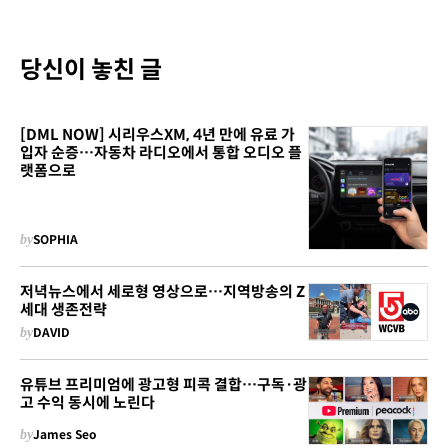
당신이 놓친 글
[DML NOW] 시리우스XM, 4년 만에 유료 가
입자 순증…자동차 라디오에서 통합 오디오 플
랫폼으로
by
SOPHIA
저녁뉴스에서 세로형 영상으로…지역방송의 Z
세대 생존전략
by
DAVID
유튜브 프리미엄에 광고형 피콕 결합…구독·광
고 수익 동시에 노린다
by
James Seo