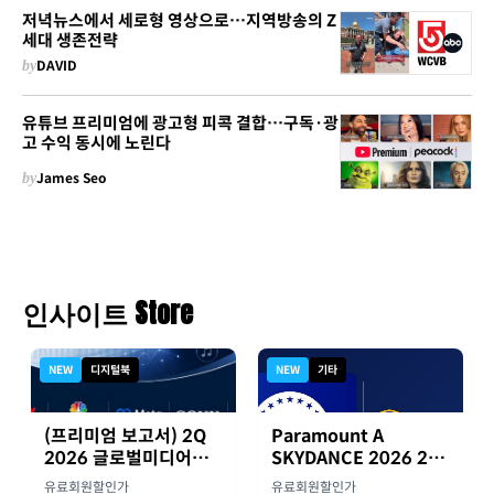
저녁뉴스에서 세로형 영상으로…지역방송의 Z
세대 생존전략
by
DAVID
유튜브 프리미엄에 광고형 피콕 결합…구독·광
고 수익 동시에 노린다
by
James Seo
인사이트 Store
NEW
디지털북
NEW
기타
(프리미엄 보고서) 2Q
Paramount A
2026 글로벌미디어기
SKYDANCE 2026 2분
업 실적 종합 보고서
기 실적
유료회원할인가
유료회원할인가