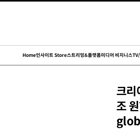
Home
인사이트 Store
스트리밍&플랫폼
미디어 비지니스
TV
크리
조 원?
glob