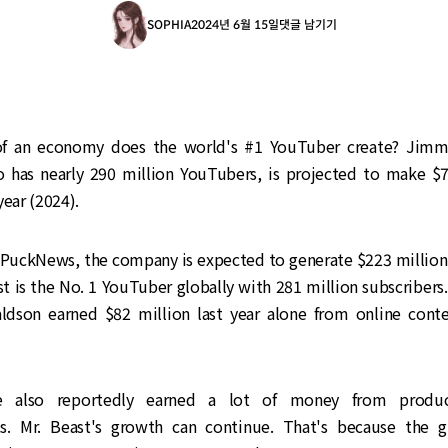
SOPHIA
2024년 6월 15일
댓글 남기기
 an economy does the world's #1 YouTuber create? Jimm
 has nearly 290 million YouTubers, is projected to make $7
year (2024).
 PuckNews, the company is expected to generate $223 million 
 is the No. 1 YouTuber globally with 281 million subscribers
ldson earned $82 million last year alone from online conte
e also reportedly earned a lot of money from produc
. Mr. Beast's growth can continue. That's because the gl