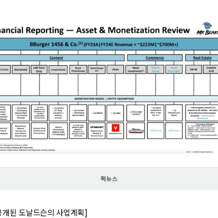
퍽뉴스
공개된 도날드슨의 사업계획]