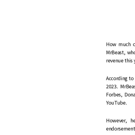
How much of
MrBeast, who
revenue this 
According to
2023. MrBeast
Forbes, Dona
YouTube.
However, h
endorsements