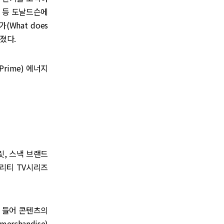
례 등 도날드슨에
What does
려졌다.
rime) 에너지
릿, 스낵 브랜드
얼리티 TV시리즈
를 들어 콘텐츠의
erchandise)