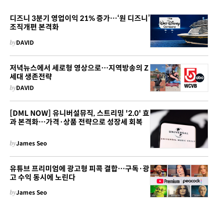
디즈니 3분기 영업이익 21% 증가…‘원 디즈니’
조직개편 본격화
by
DAVID
저녁뉴스에서 세로형 영상으로…지역방송의 Z
세대 생존전략
by
DAVID
[DML NOW] 유니버설뮤직, 스트리밍 '2.0' 효
과 본격화…가격·상품 전략으로 성장세 회복
by
James Seo
유튜브 프리미엄에 광고형 피콕 결합…구독·광
고 수익 동시에 노린다
by
James Seo