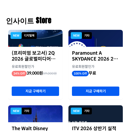
인사이트 Store
NEW
디지털북
NEW
기타
(프리미엄 보고서) 2Q
Paramount A
2026 글로벌미디어기
SKYDANCE 2026 2분
업 실적 종합 보고서
기 실적
유료회원할인가
유료회원할인가
39,000원
무료
59,000원
34% Off
100% Off
지금 구매하기
지금 구매하기
NEW
기타
NEW
기타
The Walt Disney
ITV 2026 상반기 실적