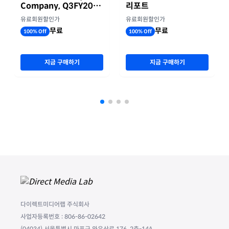
Company, Q3FY2026
리포트
실적자료
유료회원할인가
유료회원할인가
무료
무료
100% Off
100% Off
지금 구매하기
지금 구매하기
다이렉트미디어랩 주식회사
사업자등록번호 : 806-86-02642
(04034) 서울특별시 마포구 와우산로 176, 2층-14A