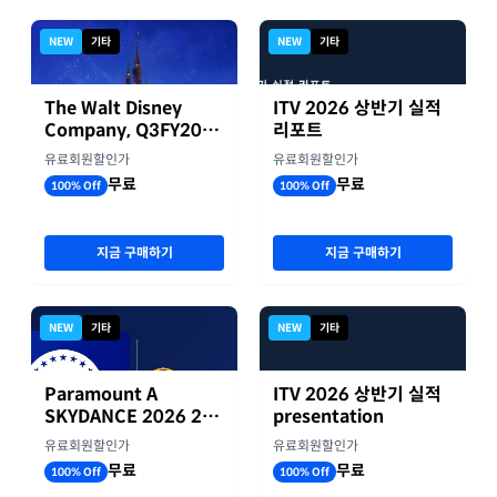
NEW
기타
NEW
기타
The Walt Disney
ITV 2026 상반기 실적
Company, Q3FY2026
리포트
실적자료
유료회원할인가
유료회원할인가
무료
무료
100% Off
100% Off
지금 구매하기
지금 구매하기
NEW
기타
NEW
기타
Paramount A
ITV 2026 상반기 실적
SKYDANCE 2026 2분
presentation
기 실적
유료회원할인가
유료회원할인가
무료
무료
100% Off
100% Off