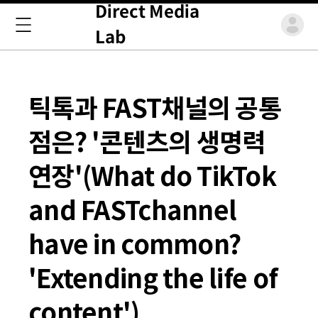
Direct Media
Lab
틱톡과 FAST채널의 공통
점은? '콘텐츠의 생명력
연장'(What do TikTok
and FASTchannel
have in common?
'Extending the life of
content')