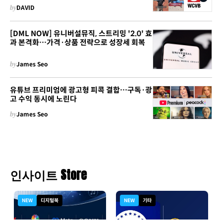
by
DAVID
[DML NOW] 유니버설뮤직, 스트리밍 '2.0' 효
과 본격화…가격·상품 전략으로 성장세 회복
by
James Seo
유튜브 프리미엄에 광고형 피콕 결합…구독·광
고 수익 동시에 노린다
by
James Seo
인사이트 Store
NEW
디지털북
NEW
기타