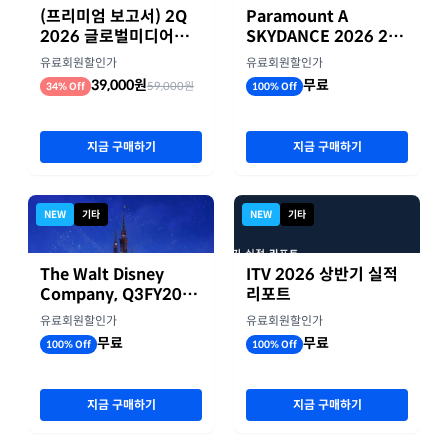
(프리미엄 보고서) 2Q
Paramount A
2026 글로벌미디어기
SKYDANCE 2026 2분
업 실적 종합 보고서
기 실적
유료회원할인가
유료회원할인가
39,000원
무료
59,000원
34% Off
100% Off
지금 구매하기
지금 구매하기
NEW
기타
NEW
기타
The Walt Disney
ITV 2026 상반기 실적
Company, Q3FY2026
리포트
실적자료
유료회원할인가
유료회원할인가
무료
무료
100% Off
100% Off
지금 구매하기
지금 구매하기